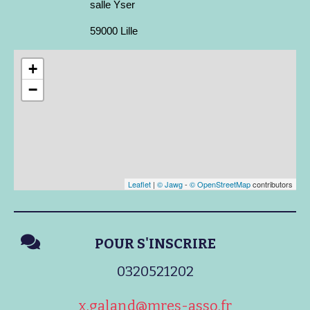
salle Yser
59000 Lille
+
−
Leaflet
|
© Jawg
-
© OpenStreetMap
contributors
POUR S'INSCRIRE
0320521202
x.galand@mres-asso.fr