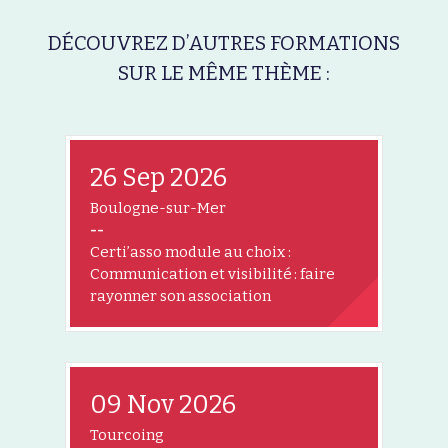
DÉCOUVREZ D’AUTRES FORMATIONS
SUR LE MÊME THÈME :
26 Sep 2026
Boulogne-sur-Mer
--
Certi’asso module au choix :
Communication et visibilité : faire
rayonner son association
09 Nov 2026
Tourcoing