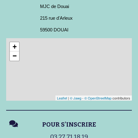
MJC de Douai
215 rue d'Arleux
59500 DOUAI
+
−
Leaflet
|
© Jawg
-
© OpenStreetMap
contributors
POUR S'INSCRIRE
03 27 71 18 19